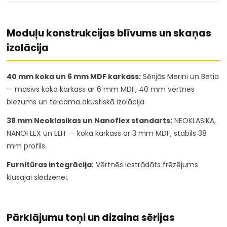
Moduļu konstrukcijas blīvums un skaņas
izolācija
40 mm koka un 6 mm MDF karkass:
Sērijās Merini un Betia
— masīvs koka karkass ar 6 mm MDF, 40 mm vērtnes
biezums un teicama akustiskā izolācija.
38 mm Neoklasikas un Nanoflex standarts:
NEOKLASIKA,
NANOFLEX un ELIT — koka karkass ar 3 mm MDF, stabils 38
mm profils.
Furnitūras integrācija:
Vērtnēs iestrādāts frēzējums
klusajai slēdzenei.
Pārklājumu toņi un dizaina sērijas