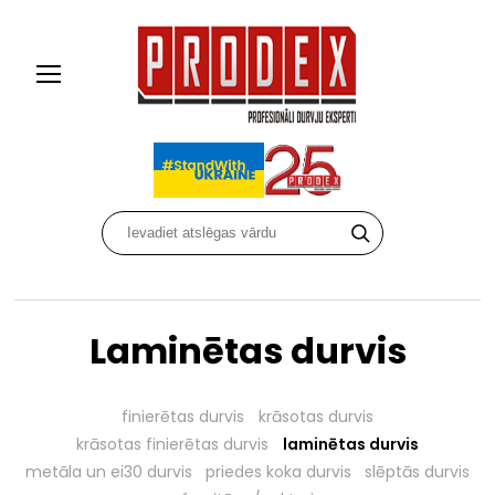
Laminētas durvis
finierētas durvis
krāsotas durvis
krāsotas finierētas durvis
laminētas durvis
metāla un ei30 durvis
priedes koka durvis
slēptās durvis