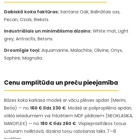
Dabiskā koka faktūras:
Santana Oak, Balinātais oss,
Pecan, Ozols, Rieksts.
Industriālais un minimālisma dizains:
White mat, Light
grey, Antracīts, Betons.
Drosmīgie toņi:
Aquamarine, Malachite, Olivine, Onyx,
Saphire, Magnolia.
Cenu amplitūda un preču pieejamība
Bāzes koka karkasa modeļi ar vācu plēves apdari (Merini,
Betia) — no
160 € līdz 230 €
. Modeļi ar polipropilēna apdari,
stikla ielaidumiem vai frēzētiem MDF pildiņiem (NEOKLASIKA,
NANOFLEX) — no
180 € līdz 260 €
. Vispieprasītākos toņus
uzturam noliktavā, dizaina toņu ražošanas laiks 7—8
nedēļas.