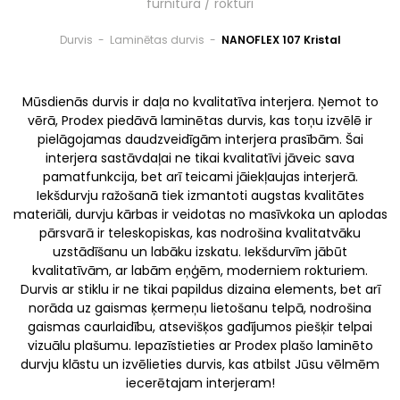
furnitūra / rokturi
Durvis
-
Laminētas durvis
-
NANOFLEX 107 Kristal
Mūsdienās durvis ir daļa no kvalitatīva interjera. Ņemot to
vērā, Prodex piedāvā laminētas durvis, kas toņu izvēlē ir
pielāgojamas daudzveidīgām interjera prasībām. Šai
interjera sastāvdaļai ne tikai kvalitatīvi jāveic sava
pamatfunkcija, bet arī teicami jāiekļaujas interjerā.
Iekšdurvju ražošanā tiek izmantoti augstas kvalitātes
materiāli, durvju kārbas ir veidotas no masīvkoka un aplodas
pārsvarā ir teleskopiskas, kas nodrošina kvalitatvāku
uzstādīšanu un labāku izskatu. Iekšdurvīm jābūt
kvalitatīvām, ar labām eņģēm, moderniem rokturiem.
Durvis ar stiklu ir ne tikai papildus dizaina elements, bet arī
norāda uz gaismas ķermeņu lietošanu telpā, nodrošina
gaismas caurlaidību, atsevišķos gadījumos piešķir telpai
vizuālu plašumu. Iepazīstieties ar Prodex plašo laminēto
durvju klāstu un izvēlieties durvis, kas atbilst Jūsu vēlmēm
iecerētajam interjeram!