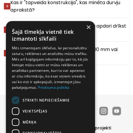
Kas ir "tapveida konstrukcija", kas minēta durvju
aprakstā?
×
Vai laminētās durvis ar polipropilēna apdari drīkst
Šajā tīmekļa vietnē tiek
kopt ar sadzīves ķīmiju?
izmantoti sīkfaili
Mēs izmantojam sīkfailus, lai personalizētu
Kā zināt, vai manai ailei izvēlēties 2000 mm vai
saturu, reklāmas un analizētu mūsu trafiku.
2030 mm vērtni?
Mēs arī kopīgojam informāciju par to, kā jūs
lietojat mūsu vietni ar mūsu reklāmas un
analītikas partneriem, kuri to var apvienot
ar citu informāciju, ko esat viņiem sniedzis
vai ko viņi ir apkopojuši, izmantojot jūsu
pakalpojumus.
Privātuma politika
STRIKTI NEPIECIEŠAMIE
VEIKTSPĒJAS
MĒRĶA
Durvis
Īpašie piedāvājumi
Realizētie projekti