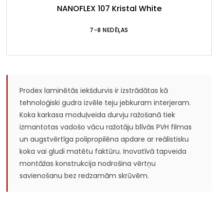
NANOFLEX 107 Kristal White
7-8 NEDĒĻAS
Prodex laminētās iekšdurvis ir izstrādātas kā
tehnoloģiski gudra izvēle teju jebkuram interjeram.
Koka karkasa moduļveida durvju ražošanā tiek
izmantotas vadošo vācu ražotāju blīvās PVH filmas
un augstvērtīga polipropilēna apdare ar reālistisku
koka vai gludi matētu faktūru. Inovatīvā tapveida
montāžas konstrukcija nodrošina vērtņu
savienošanu bez redzamām skrūvēm.