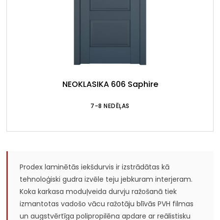
NEOKLASIKA 606 Saphire
7-8 NEDĒĻAS
Prodex laminētās iekšdurvis ir izstrādātas kā
tehnoloģiski gudra izvēle teju jebkuram interjeram.
Koka karkasa moduļveida durvju ražošanā tiek
izmantotas vadošo vācu ražotāju blīvās PVH filmas
un augstvērtīga polipropilēna apdare ar reālistisku