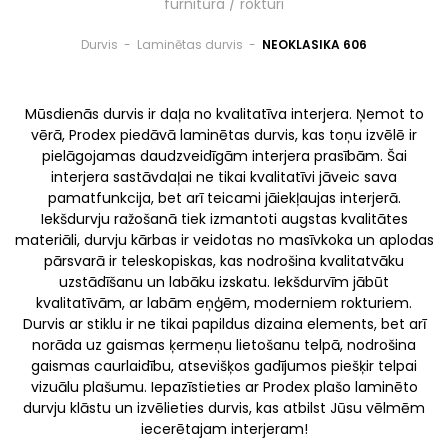
furnitūra / rokturi
Durvis
-
Laminētas durvis
-
NEOKLASIKA 606
Mūsdienās durvis ir daļa no kvalitatīva interjera. Ņemot to
vērā, Prodex piedāvā laminētas durvis, kas toņu izvēlē ir
pielāgojamas daudzveidīgām interjera prasībām. Šai
interjera sastāvdaļai ne tikai kvalitatīvi jāveic sava
pamatfunkcija, bet arī teicami jāiekļaujas interjerā.
Iekšdurvju ražošanā tiek izmantoti augstas kvalitātes
materiāli, durvju kārbas ir veidotas no masīvkoka un aplodas
pārsvarā ir teleskopiskas, kas nodrošina kvalitatvāku
uzstādīšanu un labāku izskatu. Iekšdurvīm jābūt
kvalitatīvām, ar labām eņģēm, moderniem rokturiem.
Durvis ar stiklu ir ne tikai papildus dizaina elements, bet arī
norāda uz gaismas ķermeņu lietošanu telpā, nodrošina
gaismas caurlaidību, atsevišķos gadījumos piešķir telpai
vizuālu plašumu. Iepazīstieties ar Prodex plašo laminēto
durvju klāstu un izvēlieties durvis, kas atbilst Jūsu vēlmēm
iecerētajam interjeram!