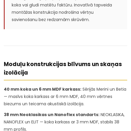
koka vai gludi matētu faktūru. Inovatīvā tapveida
montāžas konstrukcija nodrošina vērtņu
savienošanu bez redzamām skrūvēm.
Moduļu konstrukcijas blīvums un skaņas
izolācija
40 mm koka un 6 mm MDF karkass:
Sērijās Merini un Betia
— masīvs koka karkass ar 6 mm MDF, 40 mm vērtnes
biezums un teicama akustiskā izolācija.
38 mm Neoklasikas un Nanoflex standarts:
NEOKLASIKA,
NANOFLEX un ELIT — koka karkass ar 3 mm MDF, stabils 38
mm profils.