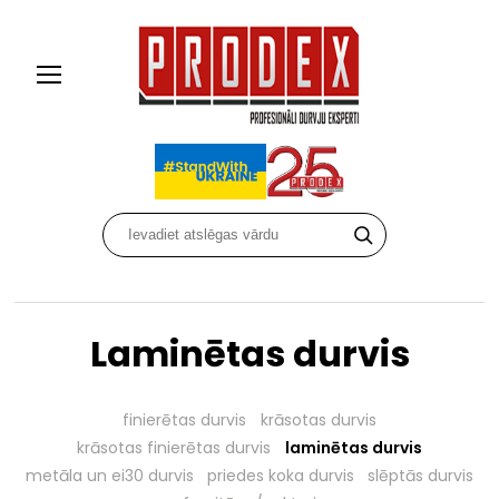
Laminētas durvis
finierētas durvis
krāsotas durvis
krāsotas finierētas durvis
laminētas durvis
metāla un ei30 durvis
priedes koka durvis
slēptās durvis