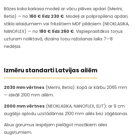
Bāzes koka karkasa modeļi ar vācu plēves apdari (Merini,
Betia) — no
160 € līdz 230 €
. Modeļi ar polipropilēna apdari,
stikla ielaidumiem vai frēzētiem MDF pildiņiem (NEOKLASIKA,
NANOFLEX) — no
180 € līdz 260 €
. Vispieprasītākos toņus
uzturam noliktavā, dizaina toņu ražošanas laiks 7—8
nedēļas.
Izmēru standarti Latvijas ailēm
2030 mm vērtnes
(Merini, Betia): kopā ar kārbu 2065 mm
— ideāli 2100 mm ailēm.
2000 mm vērtnes
(NEOKLASIKA, NANOFLEX, ELIT): ar 9 cm
augšējo aplodu uzstādāmas 2100 mm ailēs bez zāģēšanas.
Abus garumus iespējam pielāgot mazākiem ailes
augstumiem.