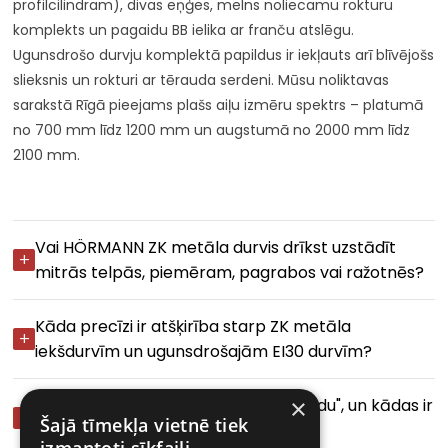
profilcilindram), divas eņģes, melns noliecamu rokturu
komplekts un pagaidu BB ielika ar franču atslēgu.
Ugunsdrošo durvju komplektā papildus ir iekļauts arī blīvējošs
slieksnis un rokturi ar tērauda serdeni. Mūsu noliktavas
sarakstā Rīgā pieejams plašs aiļu izmēru spektrs – platumā
no 700 mm līdz 1200 mm un augstumā no 2000 mm līdz
2100 mm.
Vai HÖRMANN ZK metāla durvis drīkst uzstādīt
mitrās telpās, piemēram, pagrabos vai ražotnēs?
Kāda precīzi ir atšķirība starp ZK metāla
iekšdurvīm un ugunsdrošajām EI30 durvīm?
×
Kas ir "stūra kārba ar integrētu aplodu", un kādas ir
Šajā tīmekļa vietnē tiek
tās montāžas prasības?