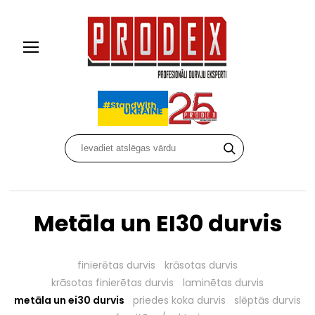
Metāla un EI30 durvis
finierētas durvis
krāsotas durvis
krāsotas finierētas durvis
laminētas durvis
metāla un ei30 durvis
priedes koka durvis
slēptās durvis