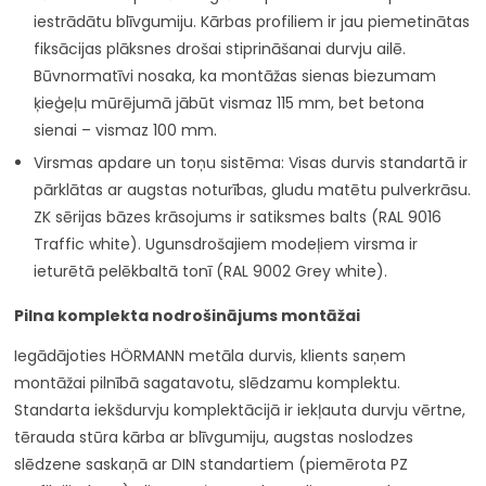
iestrādātu blīvgumiju. Kārbas profiliem ir jau piemetinātas
fiksācijas plāksnes drošai stiprināšanai durvju ailē.
Būvnormatīvi nosaka, ka montāžas sienas biezumam
ķieģeļu mūrējumā jābūt vismaz 115 mm, bet betona
sienai – vismaz 100 mm.
Virsmas apdare un toņu sistēma: Visas durvis standartā ir
pārklātas ar augstas noturības, gludu matētu pulverkrāsu.
ZK sērijas bāzes krāsojums ir satiksmes balts (RAL 9016
Traffic white). Ugunsdrošajiem modeļiem virsma ir
ieturētā pelēkbaltā tonī (RAL 9002 Grey white).
Pilna komplekta nodrošinājums montāžai
Iegādājoties HÖRMANN metāla durvis, klients saņem
montāžai pilnībā sagatavotu, slēdzamu komplektu.
Standarta iekšdurvju komplektācijā ir iekļauta durvju vērtne,
tērauda stūra kārba ar blīvgumiju, augstas noslodzes
slēdzene saskaņā ar DIN standartiem (piemērota PZ