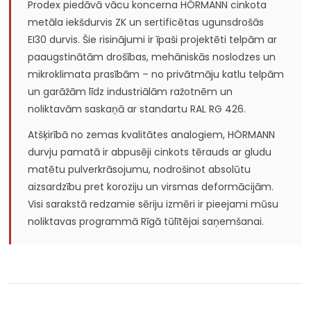
Prodex piedāvā vācu koncerna HÖRMANN cinkota
metāla iekšdurvis ZK un sertificētas ugunsdrošās
EI30 durvis. Šie risinājumi ir īpaši projektēti telpām ar
paaugstinātām drošības, mehāniskās noslodzes un
mikroklimata prasībām – no privātmāju katlu telpām
un garāžām līdz industriālām ražotnēm un
noliktavām saskaņā ar standartu RAL RG 426.
Atšķirībā no zemas kvalitātes analogiem, HÖRMANN
durvju pamatā ir abpusēji cinkots tērauds ar gludu
matētu pulverkrāsojumu, nodrošinot absolūtu
aizsardzību pret koroziju un virsmas deformācijām.
Visi sarakstā redzamie sēriju izmēri ir pieejami mūsu
noliktavas programmā Rīgā tūlītējai saņemšanai.