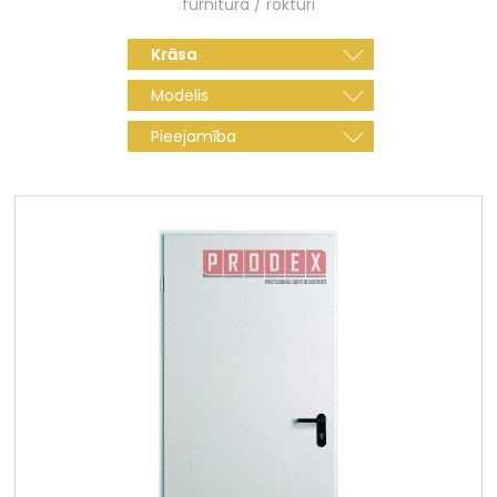
furnitūra / rokturi
Krāsa
Modelis
Pieejamība