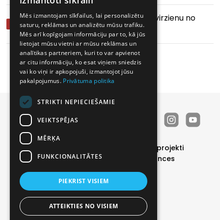
izmantoti sīkfaili
Mēs izmantojam sīkfailus, lai personalizētu
Vai šīm durvīm var mainīt vēršanās virzienu no
saturu, reklāmas un analizētu mūsu trafiku.
labās uz kreiso pusi?
Mēs arī kopīgojam informāciju par to, kā jūs
lietojat mūsu vietni ar mūsu reklāmas un
analītikas partneriem, kuri to var apvienot
ar citu informāciju, ko esat viņiem sniedzis
vai ko viņi ir apkopojuši, izmantojot jūsu
pakalpojumus.
Privātuma politika
STRIKTI NEPIECIEŠAMIE
VEIKTSPĒJAS
MĒRĶA
Durvis
Īpašie piedāvājumi
Realizētie projekti
FUNKCIONALITĀTES
Katalogs
Par mums
Kontakti
Vakances
Noderīgi
PIEKRIST VISIEM
Privātuma politika
|
Sīkdatņu politika
© 2026 SIA PRODEX. All rights reserved
ATTEIKTIES NO VISIEM
BRIGHT