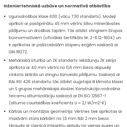
Inženiertehniskā uzbūve un normatīvā atbilstība
Ugunsdrošības klase EI30 (vācu T30 standarts): Modeļi
aprīkoti ar pastiprinātu 45 mm vērtni, blīvu minerālvates
pildījumu un drošības tapām. Tās atbilst stingriem Eiropas
būvnormatīviem (oficiālais Sertifikāts Nr. Z-6.12-1604) un
ir aprīkotas ar pašizceļošām atsperu eņģēm saskaņā ar
DIN 18272.
Mehāniskā izturība un ZK standarts: Iekšdurvju ZK sērija
aprīkota ar 40 mm vērtni no 0,6 mm bieza abpusēji
cinkota skārda un stingru šūnveida pildījumu. Saskaņā ar
RAL RG 426 standartu tās atbilst augstajai III klimata klasei
un S grupas mehāniskajai slodzei. Konstrukcija nodrošina
teicamu siltumizolāciju saskaņā ar EN ISO 12567-1
(siltuma caurlaidības koeficients U = 2,1 W/m2-K).
Kārbas un montāžas ģeometrija: Vērtnes tiek aprīkotas ar
masīvām stūra kārbām no 1,5 mm līdz 2 mm bieza
tērauda ar rūpnīcā integrētu aplodu no vienas puses un