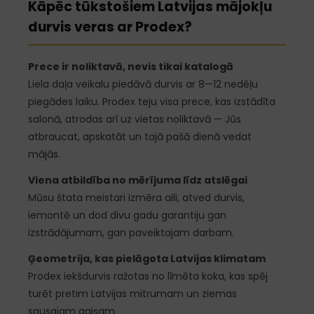
Kāpēc tūkstošiem Latvijas mājokļu
durvis veras ar Prodex?
Prece ir noliktavā, nevis tikai katalogā
Liela daļa veikalu piedāvā durvis ar 8—12 nedēļu
piegādes laiku. Prodex teju visa prece, kas izstādīta
salonā, atrodas arī uz vietas noliktavā — Jūs
atbraucat, apskatāt un tajā pašā dienā vedat
mājās.
Viena atbildība no mērījuma līdz atslēgai
Mūsu štata meistari izmēra aili, atved durvis,
iemontē un dod divu gadu garantiju gan
izstrādājumam, gan paveiktajam darbam.
Ģeometrija, kas pielāgota Latvijas klimatam
Prodex iekšdurvis ražotas no līmēta koka, kas spēj
turēt pretim Latvijas mitrumam un ziemas
sausajam gaisam.