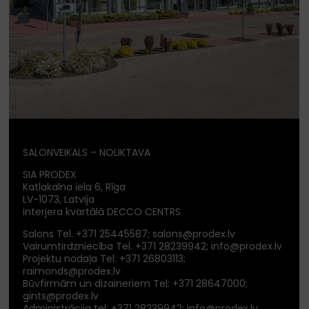
SALONVEIKALS – NOLIKTAVA
SIA PRODEX
Katlakalna iela 6, Rīga
LV-1073, Latvija
interjera kvartālā DECCO CENTRS
Salons Tel.
+371 25445587
;
salons@prodex.lv
Vairumtirdzniecība Tel.
+371 28239942
;
info@prodex.lv
Projektu nodaļa Tel:
+371 26803113
;
raimonds@prodex.lv
Būvfirmām un dizaineriem Tel:
+371 28647000
;
gints@prodex.lv
Administrācija tel:
+371 28239942
;
info@prodex.lv