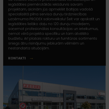
iegādāties piemērotākās iekšdurvis savam
projektam, aicinām jūs apmeklēt Baltijas vadošā
specializētā pilna servisa durvju tirdzniecības
uzņēmuma PRODEX salonveikalu! Šeit var apskatīt un
iegādāties lielāko daļu no 120 durvju modeļiem,
saņemot profesionālas konsultācijas un ieteikumus,
ņemot vērā projekta specifiku un tam atvēlēto
budžetu. Arī plašais rokturu un furnitūras sortiments
sniegs ātru risinājumu jebkurām vēlmēm un
nestandarta situācijām.
→
KONTAKTI