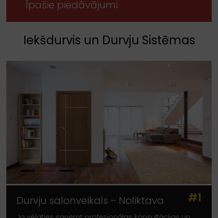
Īpašie piedāvājumi
Iekšdurvis un Durvju Sistēmas
#1
Durvju salonveikals – Noliktava
Ja vēlaties saņemt profesionālas konsultācijas un