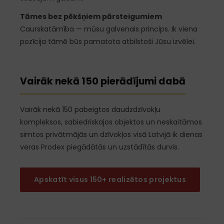
Tāmes bez pēkšņiem pārsteigumiem
Caurskatāmība — mūsu galvenais princips. Ik viena
pozīcija tāmē būs pamatota atbilstoši Jūsu izvēlei.
Vairāk nekā 150 pierādījumi dabā
Vairāk nekā 150 pabeigtos daudzdzīvokļu
kompleksos, sabiedriskajos objektos un neskaitāmos
simtos privātmājās un dzīvokļos visā Latvijā ik dienas
veras Prodex piegādātās un uzstādītās durvis.
Apskatīt visus 150+ realizētos projektus