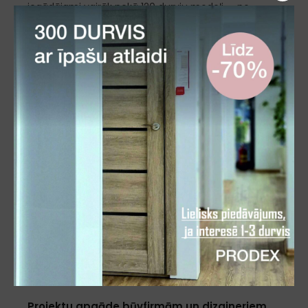
iegādājami vairāk nekā 120 durvju modeļi — no
mūsdienīgām dizaina iekšdurvīm privātmājām līdz
apjomīgai projektu apgādei un vairumtirdzniecībai.
Mūsu darbības pamatā ir trīs
specializēti virzieni
Specializētais salonveikals un noliktava Rīgā
Aicinām Jūs klātienē apmeklēt mūsu salonu DECCO
CENTRS (Katlakalna ielā 6, Rīgā). Šeit Jūs varat
apskatīt un iegādāties lielāko daļu no mūsu 120
durvju modeļiem, saņemot ekspertu ieteikumus
atbilstoši Jūsu telpu specifikai un plānotajam
budžetam.
Projektu apgāde būvfirmām un dizaineriem