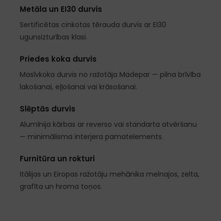
Metāla un EI30 durvis
Sertificētas cinkotas tērauda durvis ar EI30
ugunsizturības klasi.
Priedes koka durvis
Masīvkoka durvis no ražotāja Madepar — pilna brīvība
lakošanai, eļļošanai vai krāsošanai.
Slēptās durvis
Alumīnija kārbas ar reverso vai standarta atvēršanu
— minimālisma interjera pamatelements.
Furnitūra un rokturi
Itālijas un Eiropas ražotāju mehānika melnajos, zelta,
grafīta un hroma toņos.