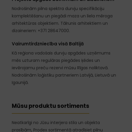
Nodrošinām pilna spektra durvju specifikāciju
komplektēšanu un piegādi maza un liela mēroga
arhitektūras objektiem. Tālrunis arhitektiem un
dizaineriem: +371 28647000.
Vairumtirdzniecība visā Baltijā
Kā reģiona vadošais durvju apgādes uzņēmums
mēs uzturam regulāras piegādes ķēdes un
ievērojamu preču rezervi mūsu Rīgas noliktavā.
Nodrošinām loģistiku partneriem Latvijā, Lietuvā un
Igaunijā.
Mūsu produktu sortiments
Neatkarīgi no Jūsu interjera stila un objekta
prasībām, Prodex sortimentā atradīsiet pilnu