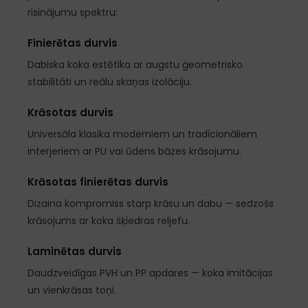
risinājumu spektru:
Finierētas durvis
Dabiska koka estētika ar augstu ģeometrisko
stabilitāti un reālu skaņas izolāciju.
Krāsotas durvis
Universāla klasika moderniem un tradicionāliem
interjeriem ar PU vai ūdens bāzes krāsojumu.
Krāsotas finierētas durvis
Dizaina kompromiss starp krāsu un dabu — sedzošs
krāsojums ar koka šķiedras reljefu.
Laminētas durvis
Daudzveidīgas PVH un PP apdares — koka imitācijas
un vienkrāsas toņi.