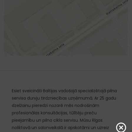
Esiet sveicināti Baltijas vadošajā specializētajā pilna
servisa durvju tirdzniecības uzņēmumā. Ar 25 gadu
dzelžainu pieredzi nozarē mēs nodrošinām
profesionālas konsultācijas, tūlītēju preču
pieejamību un pilna cikla servisu. Mūsu Rīgas
noliktavā un salonveikalā ir apskatāmi un uzreiz