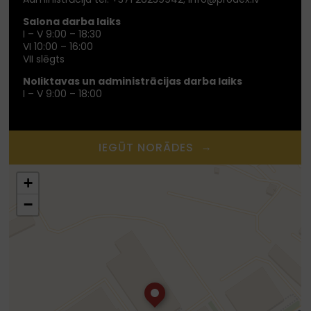
Salona darba laiks
I – V 9:00 – 18:30
VI 10:00 – 16:00
VII slēgts
Noliktavas un administrācijas darba laiks
I – V 9:00 – 18:00
→
IEGŪT NORĀDES
+
−