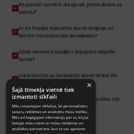
Kā pareizi nomērīt durvju aili, pirms dodos uz
salonu?
Ar ko Prodex finierētās durvis atšķiras no
durvīm būvmateriālu lielveikalos?
Kādā remonta stadijā ir jāpasūta slēptās
durvis?
Vai krāsotās un laminētās durvis drīkst likt
vannas istabā?
×
Šajā tīmekļa vietnē tiek
izmantoti sīkfaili
Cik ātri es varu saņemt durvis, ja izvēlos tās
no noliktavas?
Mēs izmantojam sīkfailus, lai personalizētu
saturu, reklāmas un analizētu mūsu trafiku.
Mēs arī kopīgojam informāciju par to, kā jūs
lietojat mūsu vietni ar mūsu reklāmas un
analītikas partneriem, kuri to var apvienot