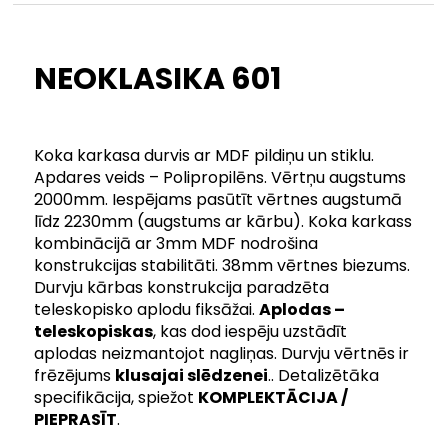
NEOKLASIKA 601
Koka karkasa durvis ar MDF pildiņu un stiklu.
Apdares veids – Polipropilēns. Vērtņu augstums
2000mm. Iespējams pasūtīt vērtnes augstumā
līdz 2230mm (augstums ar kārbu). Koka karkass
kombinācijā ar 3mm MDF nodrošina
konstrukcijas stabilitāti. 38mm vērtnes biezums.
Durvju kārbas konstrukcija paradzēta
teleskopisko aplodu fiksāžai.
Aplodas –
teleskopiskas
, kas dod iespēju uzstādīt
aplodas neizmantojot nagliņas. Durvju vērtnēs ir
frēzējums
klusajai slēdzenei
.. Detalizētāka
specifikācija, spiežot
KOMPLEKTĀCIJA /
PIEPRASĪT
.