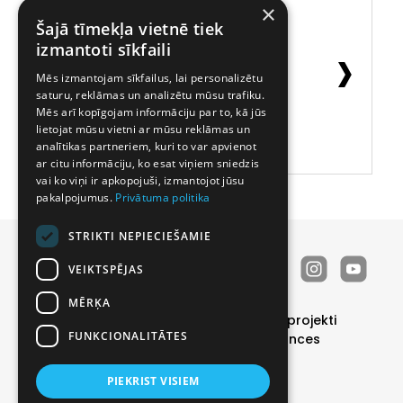
×
Šajā tīmekļa vietnē tiek
‹
›
izmantoti sīkfaili
Mēs izmantojam sīkfailus, lai personalizētu
saturu, reklāmas un analizētu mūsu trafiku.
Mēs arī kopīgojam informāciju par to, kā jūs
lietojat mūsu vietni ar mūsu reklāmas un
analītikas partneriem, kuri to var apvienot
ar citu informāciju, ko esat viņiem sniedzis
vai ko viņi ir apkopojuši, izmantojot jūsu
pakalpojumus.
Privātuma politika
STRIKTI NEPIECIEŠAMIE
VEIKTSPĒJAS
MĒRĶA
Durvis
Īpašie piedāvājumi
Realizētie projekti
FUNKCIONALITĀTES
Katalogs
Par mums
Kontakti
Vakances
Noderīgi
PIEKRIST VISIEM
Privātuma politika
|
Sīkdatņu politika