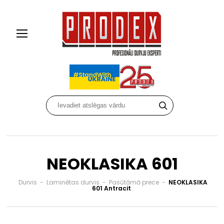
NEOKLASIKA 601
Durvis
-
Laminētas durvis
-
Pasūtāmā prece
-
NEOKLASIKA
601 Antracit