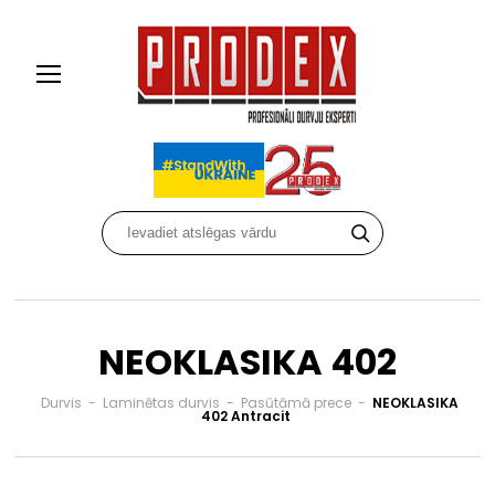
NEOKLASIKA 402
Durvis
-
Laminētas durvis
-
Pasūtāmā prece
-
NEOKLASIKA
402 Antracit