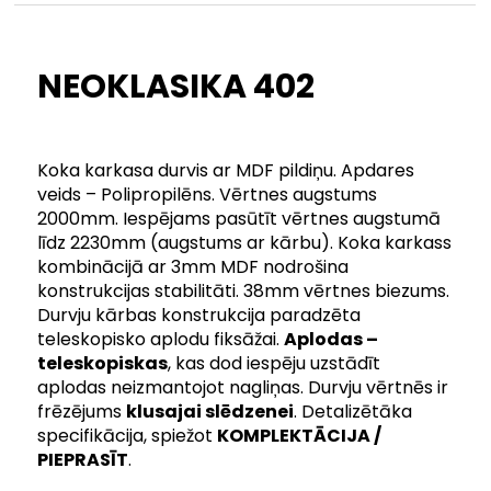
NEOKLASIKA 402
Koka karkasa durvis ar MDF pildiņu. Apdares
veids – Polipropilēns. Vērtnes augstums
2000mm. Iespējams pasūtīt vērtnes augstumā
līdz 2230mm (augstums ar kārbu). Koka karkass
kombinācijā ar 3mm MDF nodrošina
konstrukcijas stabilitāti. 38mm vērtnes biezums.
Durvju kārbas konstrukcija paradzēta
teleskopisko aplodu fiksāžai.
Aplodas –
teleskopiskas
, kas dod iespēju uzstādīt
aplodas neizmantojot nagliņas. Durvju vērtnēs ir
frēzējums
klusajai slēdzenei
. Detalizētāka
specifikācija, spiežot
KOMPLEKTĀCIJA /
PIEPRASĪT
.