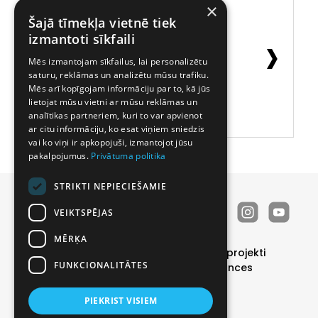
×
Šajā tīmekļa vietnē tiek
‹
›
izmantoti sīkfaili
Mēs izmantojam sīkfailus, lai personalizētu
saturu, reklāmas un analizētu mūsu trafiku.
Mēs arī kopīgojam informāciju par to, kā jūs
lietojat mūsu vietni ar mūsu reklāmas un
analītikas partneriem, kuri to var apvienot
ar citu informāciju, ko esat viņiem sniedzis
vai ko viņi ir apkopojuši, izmantojot jūsu
pakalpojumus.
Privātuma politika
STRIKTI NEPIECIEŠAMIE
VEIKTSPĒJAS
MĒRĶA
Durvis
Īpašie piedāvājumi
Realizētie projekti
FUNKCIONALITĀTES
Katalogs
Par mums
Kontakti
Vakances
Noderīgi
PIEKRIST VISIEM
Privātuma politika
|
Sīkdatņu politika