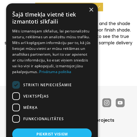
Availability
×
Šajā tīmekļa vietnē tiek
izmantoti sīkfaili
The specified door shades are informative and the shade
seen on the screen may differ from the door finish shade.
Mēs izmantojam sīkfailus, lai personalizētu
We invite you to visit a Prodex showroom to see the true
saturu, reklāmas un analizētu mūsu trafiku.
shade of the door in person or require color sample delivery
Mēs arī kopīgojam informāciju par to, kā jūs
lietojat mūsu vietni ar mūsu reklāmas un
analītikas partneriem, kuri to var apvienot
ar citu informāciju, ko esat viņiem sniedzis
vai ko viņi ir apkopojuši, izmantojot jūsu
pakalpojumus.
Privātuma politika
STRIKTI NEPIECIEŠAMIE
VEIKTSPĒJAS
MĒRĶA
FUNKCIONALITĀTES
Doors
Offer of the month
Finished projects
About us
Contacts
Useful
PIEKRIST VISIEM