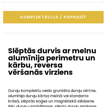
KOMPLEKTĀCIJA / PIEPRASĪT
Slēptās durvis ar melnu
alumīnija perimetru un
kārbu, reversa
vēršanās virziens
Durvju komplektu veido gruntēta durvju vērtne,
alumīnija durvju kārba melnā vai standarta
krāsā, slēptās eņģes un magnētiskā slēdzene.
Pēc durvju uzstādīšanas, slēpto durvju sistēmas