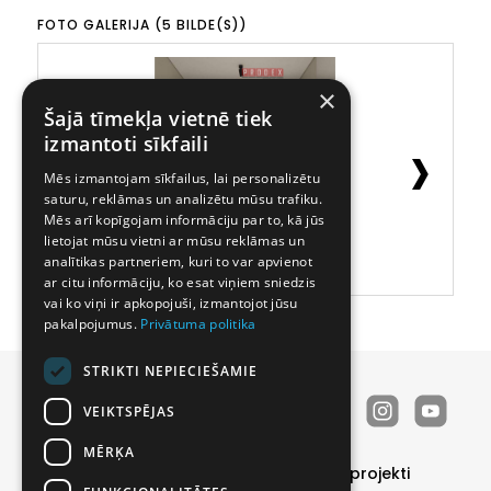
FOTO GALERIJA (5 BILDE(S))
×
Šajā tīmekļa vietnē tiek
›
izmantoti sīkfaili
Mēs izmantojam sīkfailus, lai personalizētu
saturu, reklāmas un analizētu mūsu trafiku.
Mēs arī kopīgojam informāciju par to, kā jūs
lietojat mūsu vietni ar mūsu reklāmas un
analītikas partneriem, kuri to var apvienot
ar citu informāciju, ko esat viņiem sniedzis
vai ko viņi ir apkopojuši, izmantojot jūsu
pakalpojumus.
Privātuma politika
STRIKTI NEPIECIEŠAMIE
VEIKTSPĒJAS
MĒRĶA
Durvis
Īpašie piedāvājumi
Realizētie projekti