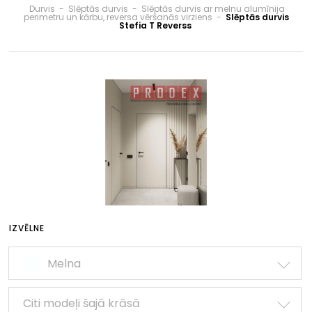
Durvis
-
Slēptās durvis
-
Slēptās durvis ar melnu alumīnija
perimetru un kārbu, reversa vēršanās virziens
-
Slēptās durvis
Stefia T Reverss
IZVĒLNE
Melna
Citi modeļi šajā krāsā