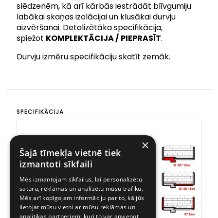
slēdzenēm, kā arī kārbās iestrādāt blīvgumiju
labākai skaņas izolācijai un klusākai durvju
aizvēršanai. Detalizētāka specifikācija,
spiežot
KOMPLEKTĀCIJA /
PIEPRASĪT
.
Durvju izmēru specifikāciju skatīt zemāk.
SPECIFIKĀCIJA
×
Šajā tīmekļa vietnē tiek
izmantoti sīkfaili
Mēs izmantojam sīkfailus, lai personalizētu
saturu, reklāmas un analizētu mūsu trafiku.
Mēs arī kopīgojam informāciju par to, kā jūs
lietojat mūsu vietni ar mūsu reklāmas un
analītikas partneriem, kuri to var apvienot