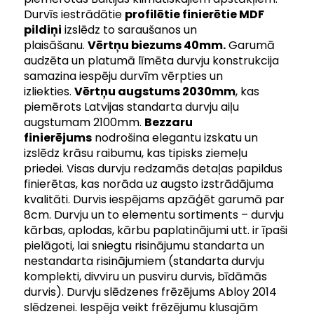
Durvīs iestrādātie
profilētie finierētie MDF
pildiņi
izslēdz to saraušanos un
plaisāšanu.
Vērtņu biezums 40mm.
Garumā
audzēta un platumā līmēta durvju konstrukcija
samazina iespēju durvīm vērpties un
izliekties.
Vērtņu augstums 2030mm
, kas
piemērots Latvijas standarta durvju aiļu
augstumam 2100mm.
Bezzaru
finierējums
nodrošina elegantu izskatu un
izslēdz krāsu raibumu, kas tipisks ziemeļu
priedei. Visas durvju redzamās detaļas papildus
finierētas, kas norāda uz augsto izstrādājuma
kvalitāti. Durvis iespējams apzāģēt garumā par
8cm. Durvju un to elementu sortiments – durvju
kārbas, aplodas, kārbu paplatinājumi utt. ir īpaši
pielāgoti, lai sniegtu risinājumu standarta un
nestandarta risinājumiem (standarta durvju
komplekti, divviru un pusviru durvis, bīdāmās
durvis). Durvju slēdzenes frēzējums Abloy 2014
slēdzenei. Iespēja veikt frēzējumu klusajām