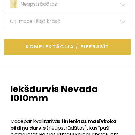
Neapstrādātas
Citi modeļi šajā krāsā
KOMPLEKTĀCIJA / PIEPRASĪT
Iekšdurvis Nevada
1010mm
Madepar kvalitatīvas
finierētas masīvkoka
pildiņu durvis
(neapstrādātas), kas īpaši
piemērotas Baltijas klimatiskajiem apstākļiem.