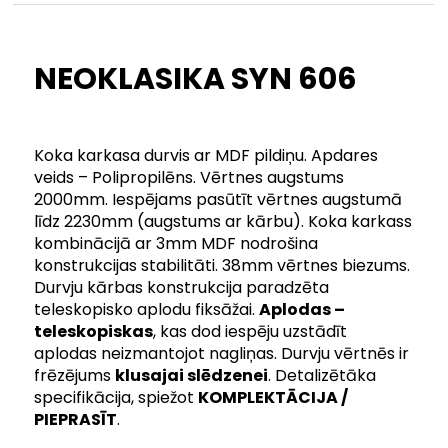
NEOKLASIKA SYN 606
Koka karkasa durvis ar MDF pildiņu. Apdares
veids – Polipropilēns. Vērtnes augstums
2000mm. Iespējams pasūtīt vērtnes augstumā
līdz 2230mm (augstums ar kārbu). Koka karkass
kombinācijā ar 3mm MDF nodrošina
konstrukcijas stabilitāti. 38mm vērtnes biezums.
Durvju kārbas konstrukcija paradzēta
teleskopisko aplodu fiksāžai.
Aplodas –
teleskopiskas
, kas dod iespēju uzstādīt
aplodas neizmantojot nagliņas. Durvju vērtnēs ir
frēzējums
klusajai slēdzenei
. Detalizētāka
specifikācija, spiežot
KOMPLEKTĀCIJA /
PIEPRASĪT
.