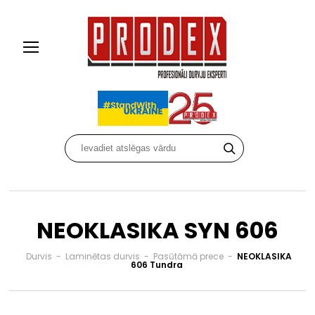
NEOKLASIKA SYN 606
Durvis
-
Laminētas durvis
-
Pasūtāmā prece
-
NEOKLASIKA
606 Tundra