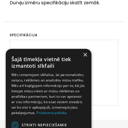
Durvju izmēru specifikāciju skatīt zemāk.
SPECIFIKĀCIJA
×
Šajā tīmekļa vietnē tiek
izmantoti sīkfaili
Mēs izmantojam sīkfailus, lai personalizētu
saturu, reklāmas un analizētu mūsu trafiku.
Mēs arī kopīgojam informāciju par to, kā jūs
lietojat mūsu vietni ar mūsu reklāmas un
analītikas partneriem, kuri to var apvienot
ar citu informāciju, ko esat viņiem sniedzis
vai ko viņi ir apkopojuši, izmantojot jūsu
pakalpojumus.
Privātuma politika
STRIKTI NEPIECIEŠAMIE