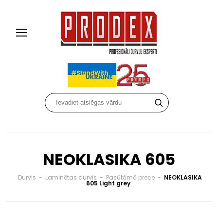
NEOKLASIKA 605
Durvis
-
Laminētas durvis
-
Pasūtāmā prece
-
NEOKLASIKA
605 Light grey