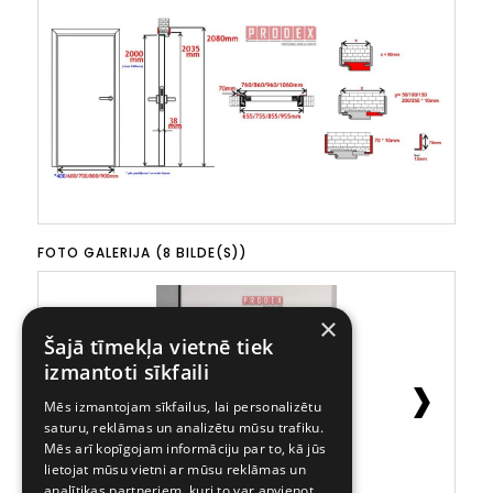
FOTO GALERIJA (8 BILDE(S))
×
Šajā tīmekļa vietnē tiek
›
izmantoti sīkfaili
Mēs izmantojam sīkfailus, lai personalizētu
saturu, reklāmas un analizētu mūsu trafiku.
Mēs arī kopīgojam informāciju par to, kā jūs
lietojat mūsu vietni ar mūsu reklāmas un
analītikas partneriem, kuri to var apvienot