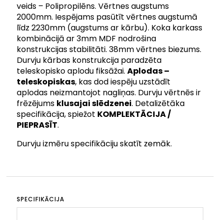
veids – Polipropilēns. Vērtnes augstums
2000mm. Iespējams pasūtīt vērtnes augstumā
līdz 2230mm (augstums ar kārbu). Koka karkass
kombinācijā ar 3mm MDF nodrošina
konstrukcijas stabilitāti. 38mm vērtnes biezums.
Durvju kārbas konstrukcija paradzēta
teleskopisko aplodu fiksāžai.
Aplodas –
teleskopiskas
, kas dod iespēju uzstādīt
aplodas neizmantojot nagliņas. Durvju vērtnēs ir
frēzējums
klusajai slēdzenei
. Detalizētāka
specifikācija, spiežot
KOMPLEKTĀCIJA /
PIEPRASĪT
.
Durvju izmēru specifikāciju skatīt zemāk.
SPECIFIKĀCIJA