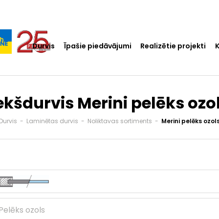
Durvis
Īpašie piedāvājumi
Realizētie projekti
ekšdurvis Merini pelēks ozo
Durvis
-
Laminētas durvis
-
Noliktavas sortiments
-
Merini pelēks ozol
Pelēks ozols