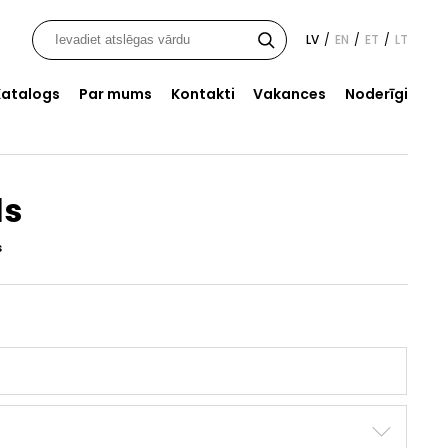
LV
EN
ET
LT
/
/
/
Katalogs
Par mums
Kontakti
Vakances
Noderīgi
ls
s