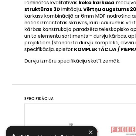
Laminētas kvalitatīvas
koka karkasa
moduļvei
struktūras
3D
imitāciju.
Vērtņu augstums 
karkass kombinācijā ar 6mm MDF nodrošina augst
netiek izmantotas skrūves, kuru caurumus vērtņ
kārbas konstrukcija paradzēta teleskopisko apl
un to elementu sortiments – durvju kārbas, aplo
projektiem (standarta durvju komplekti, divviru 
specifikācija, spiežot
KOMPLEKTĀCIJA / PIEPR
Durvju izmēru specifikāciju skatīt zemāk.
SPECIFIKĀCIJA
×