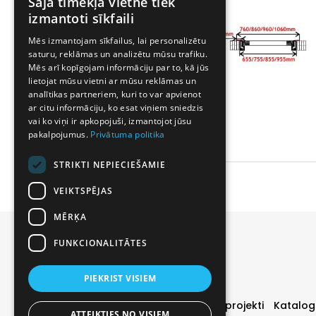
Šajā tīmekļa vietnē tiek
izmantoti sīkfaili
Mēs izmantojam sīkfailus, lai personalizētu
saturu, reklāmas un analizētu mūsu trafiku.
Mēs arī kopīgojam informāciju par to, kā jūs
lietojat mūsu vietni ar mūsu reklāmas un
analītikas partneriem, kuri to var apvienot
ar citu informāciju, ko esat viņiem sniedzis
vai ko viņi ir apkopojuši, izmantojot jūsu
pakalpojumus.
Privātuma politika
STRIKTI NEPIECIEŠAMIE
VEIKTSPĒJAS
MĒRĶA
FUNKCIONALITĀTES
PIEKRIST VISIEM
Durvis
Īpašie piedāvājumi
Realizētie projekti
Katalog
ATTEIKTIES NO VISIEM