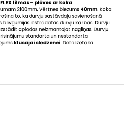
LEX filmas –
plēves
ar koka
augstumam 2100mm. Vērtnes biezums
40mm
. Koka
ošina to, ka durvju sastāvdaļu savienošanā
 blīvgumijas iestrādātas durvju kārbās. Durvju
 uzstādīt aplodas neizmantojot nagliņas. Durvju
tu risinājumu standarta un nestandarta
ēzējums
klusajai slēdzenei
. Detalizētāka