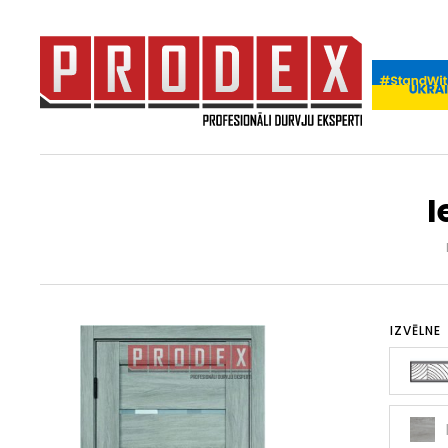
I
IZVĒLNE