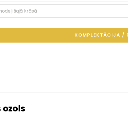
 modeļi šajā krāsā
KOMPLEKTĀCIJA / 
 ozols