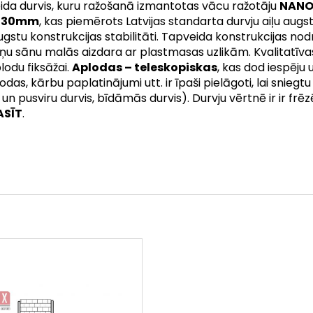
da durvis, kuru ražošanā izmantotas vācu ražotāju
NANOF
2030mm
, kas piemērots Latvijas standarta durvju aiļu 
u konstrukcijas stabilitāti. Tapveida konstrukcijas nodr
u sānu malās aizdara ar plastmasas uzlikām. Kvalitatīvas
odu fiksāžai.
Aplodas – teleskopiskas
, kas dod iespēju
das, kārbu paplatinājumi utt. ir īpaši pielāgoti, lai snieg
un pusviru durvis, bīdāmās durvis). Durvju vērtnē ir ir fr
ASĪT
.