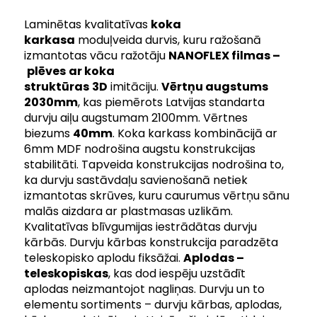
Laminētas kvalitatīvas
koka
karkasa
moduļveida durvis, kuru ražošanā
izmantotas vācu ražotāju
NANOFLEX filmas –
plēves
ar koka
struktūras
3D
imitāciju.
Vērtņu augstums
2030mm
, kas piemērots Latvijas standarta
durvju aiļu augstumam 2100mm. Vērtnes
biezums
40mm
. Koka karkass kombinācijā ar
6mm MDF nodrošina augstu konstrukcijas
stabilitāti. Tapveida konstrukcijas nodrošina to,
ka durvju sastāvdaļu savienošanā netiek
izmantotas skrūves, kuru caurumus vērtņu sānu
malās aizdara ar plastmasas uzlikām.
Kvalitatīvas blīvgumijas iestrādātas durvju
kārbās. Durvju kārbas konstrukcija paradzēta
teleskopisko aplodu fiksāžai.
Aplodas –
teleskopiskas
, kas dod iespēju uzstādīt
aplodas neizmantojot nagliņas. Durvju un to
elementu sortiments – durvju kārbas, aplodas,