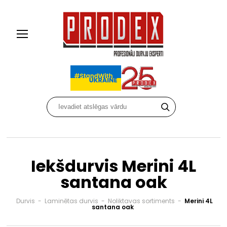
Iekšdurvis Merini 4L
santana oak
Durvis
-
Laminētas durvis
-
Noliktavas sortiments
-
Merini 4L
santana oak