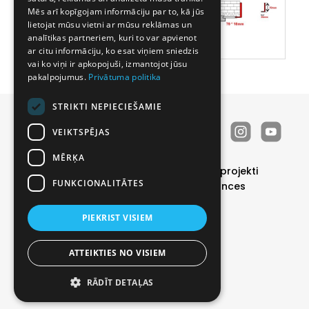
Mēs arī kopīgojam informāciju par to, kā jūs
lietojat mūsu vietni ar mūsu reklāmas un
analītikas partneriem, kuri to var apvienot
ar citu informāciju, ko esat viņiem sniedzis
vai ko viņi ir apkopojuši, izmantojot jūsu
pakalpojumus.
Privātuma politika
STRIKTI NEPIECIEŠAMIE
VEIKTSPĒJAS
MĒRĶA
Durvis
Īpašie piedāvājumi
Realizētie projekti
FUNKCIONALITĀTES
Katalogs
Par mums
Kontakti
Vakances
Noderīgi
PIEKRIST VISIEM
Privātuma politika
|
Sīkdatņu politika
© 2026 SIA PRODEX. All rights reserved
ATTEIKTIES NO VISIEM
BRIGHT
RĀDĪT DETAĻAS