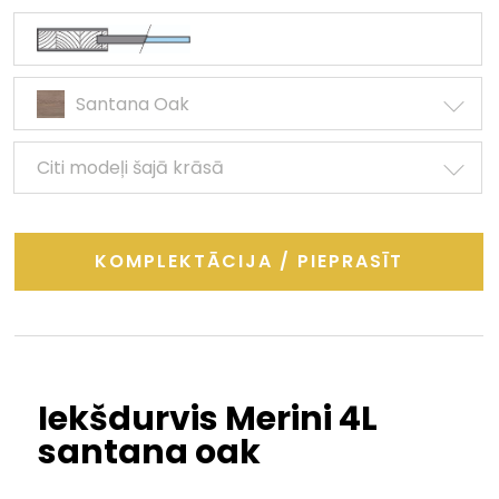
Santana Oak
Citi modeļi šajā krāsā
KOMPLEKTĀCIJA / PIEPRASĪT
Iekšdurvis Merini 4L
santana oak