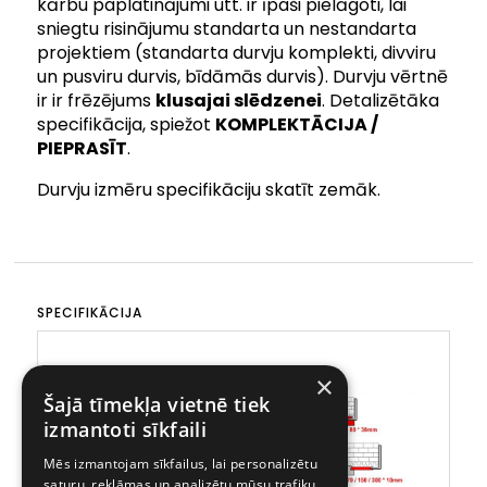
kārbu paplatinājumi utt. ir īpaši pielāgoti, lai
sniegtu risinājumu standarta un nestandarta
projektiem (standarta durvju komplekti, divviru
un pusviru durvis, bīdāmās durvis). Durvju vērtnē
ir ir frēzējums
klusajai slēdzenei
. Detalizētāka
specifikācija, spiežot
KOMPLEKTĀCIJA /
PIEPRASĪT
.
Durvju izmēru specifikāciju skatīt zemāk.
SPECIFIKĀCIJA
×
Šajā tīmekļa vietnē tiek
izmantoti sīkfaili
Mēs izmantojam sīkfailus, lai personalizētu
saturu, reklāmas un analizētu mūsu trafiku.