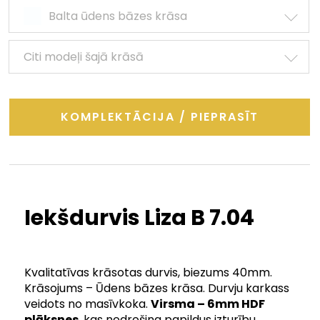
Balta ūdens bāzes krāsa
Citi modeļi šajā krāsā
KOMPLEKTĀCIJA / PIEPRASĪT
Iekšdurvis Liza B 7.04
Kvalitatīvas krāsotas durvis, biezums 40mm.
Krāsojums – Ūdens bāzes krāsa. Durvju karkass
veidots no masīvkoka.
V
irsma – 6mm HDF
plāksnes
, kas nodrošina papildus izturību