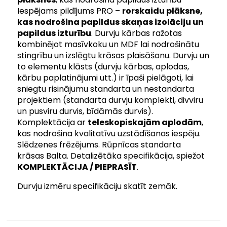
Iespējams pildījums PRO –
rorskaidu plāksne,
kas nodrošina papildus skaņas izolāciju un
papildus izturību
. Durvju kārbas ražotas
kombinējot masīvkoku un MDF lai nodrošinātu
stingrību un izslēgtu krāsas plaisāšanu. Durvju un
to elementu klāsts (durvju kārbas, aplodas,
kārbu paplatinājumi utt.) ir īpaši pielāgoti, lai
sniegtu risinājumu standarta un nestandarta
projektiem (standarta durvju komplekti, divviru
un pusviru durvis, bīdāmās durvis).
Komplektācija ar
teleskopiskajām aplodām
,
kas nodrošina kvalitatīvu uzstādīšanas iespēju.
Slēdzenes frēzējums. Rūpnīcas standarta
krāsas Balta. Detalizētāka specifikācija, spiežot
KOMPLEKTĀCIJA / PIEPRASĪT
.
Durvju izmēru specifikāciju skatīt zemāk.