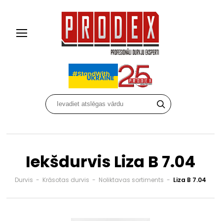
Iekšdurvis Liza B 7.04
Durvis
-
Krāsotas durvis
-
Noliktavas sortiments
-
Liza B 7.04