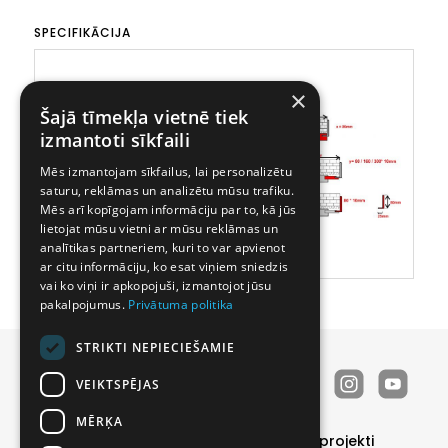
SPECIFIKĀCIJA
×
Šajā tīmekļa vietnē tiek
izmantoti sīkfaili
Mēs izmantojam sīkfailus, lai personalizētu
saturu, reklāmas un analizētu mūsu trafiku.
Mēs arī kopīgojam informāciju par to, kā jūs
lietojat mūsu vietni ar mūsu reklāmas un
analītikas partneriem, kuri to var apvienot
ar citu informāciju, ko esat viņiem sniedzis
vai ko viņi ir apkopojuši, izmantojot jūsu
pakalpojumus.
Privātuma politika
STRIKTI NEPIECIEŠAMIE
VEIKTSPĒJAS
MĒRĶA
Durvis
Īpašie piedāvājumi
Realizētie projekti