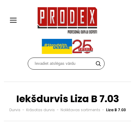
Iekšdurvis Liza B 7.03
Durvis
-
Krāsotas durvis
-
Noliktavas sortiments
-
Liza B 7.03