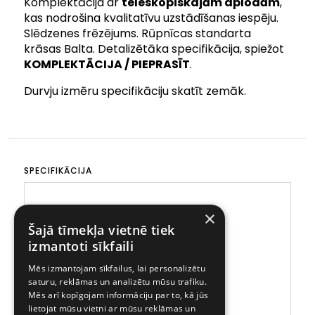
Komplektācija ar
teleskopiskajām aplodām
,
kas nodrošina kvalitatīvu uzstādīšanas iespēju.
Slēdzenes frēzējums. Rūpnīcas standarta
krāsas Balta. Detalizētāka specifikācija, spiežot
KOMPLEKTĀCIJA / PIEPRASĪT
.
Durvju izmēru specifikāciju skatīt zemāk.
SPECIFIKĀCIJA
×
Šajā tīmekļa vietnē tiek
izmantoti sīkfaili
Mēs izmantojam sīkfailus, lai personalizētu
saturu, reklāmas un analizētu mūsu trafiku.
Mēs arī kopīgojam informāciju par to, kā jūs
lietojat mūsu vietni ar mūsu reklāmas un