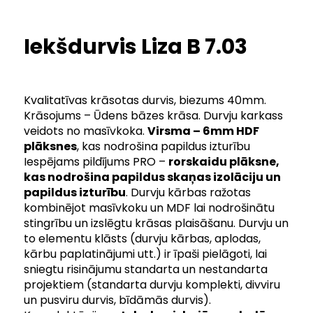
Iekšdurvis Liza B 7.03
Kvalitatīvas krāsotas durvis, biezums 40mm.
Krāsojums – Ūdens bāzes krāsa. Durvju karkass
veidots no masīvkoka.
V
irsma – 6mm HDF
plāksnes
, kas nodrošina papildus izturību
Iespējams pildījums PRO –
rorskaidu plāksne,
kas nodrošina papildus skaņas izolāciju un
papildus izturību
. Durvju kārbas ražotas
kombinējot masīvkoku un MDF lai nodrošinātu
stingrību un izslēgtu krāsas plaisāšanu. Durvju un
to elementu klāsts (durvju kārbas, aplodas,
kārbu paplatinājumi utt.) ir īpaši pielāgoti, lai
sniegtu risinājumu standarta un nestandarta
projektiem (standarta durvju komplekti, divviru
un pusviru durvis, bīdāmās durvis).