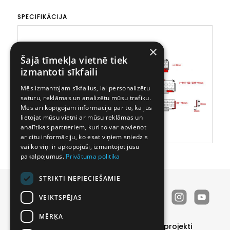
SPECIFIKĀCIJA
×
Šajā tīmekļa vietnē tiek
izmantoti sīkfaili
Mēs izmantojam sīkfailus, lai personalizētu
saturu, reklāmas un analizētu mūsu trafiku.
Mēs arī kopīgojam informāciju par to, kā jūs
lietojat mūsu vietni ar mūsu reklāmas un
analītikas partneriem, kuri to var apvienot
ar citu informāciju, ko esat viņiem sniedzis
vai ko viņi ir apkopojuši, izmantojot jūsu
pakalpojumus.
Privātuma politika
STRIKTI NEPIECIEŠAMIE
VEIKTSPĒJAS
MĒRĶA
Durvis
Īpašie piedāvājumi
Realizētie projekti