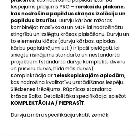
Iespējams pildījums PRO –
rorskaidu plāksne,
kas nodrošina papildus skaņas izolāciju un
papildus izturību
. Durvju kārbas ražotas
kombinējot masīvkoku un MDF lai nodrošinātu
stingrību un izslēgtu krāsas plaisāšanu. Durvju un
to elementu klāsts (durvju kārbas, aplodas,
kārbu paplatinājumi utt.) ir īpaši pielāgoti, lai
sniegtu risinājumu standarta un nestandarta
projektiem (standarta durvju komplekti, divviru
un pusviru durvis, bīdāmās durvis).
Komplektācija ar
teleskopiskajām aplodām
,
kas nodrošina kvalitatīvu uzstādīšanas iespēju.
Slēdzenes frēzējums. Rūpnīcas standarta
krāsas Balta. Detalizētāka specifikācija, spiežot
KOMPLEKTĀCIJA / PIEPRASĪT
.
Durvju izmēru specifikāciju skatīt zemāk.