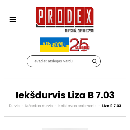
Iekšdurvis Liza B 7.03
Durvis
-
Krāsotas durvis
-
Noliktavas sortiments
-
Liza B 7.03