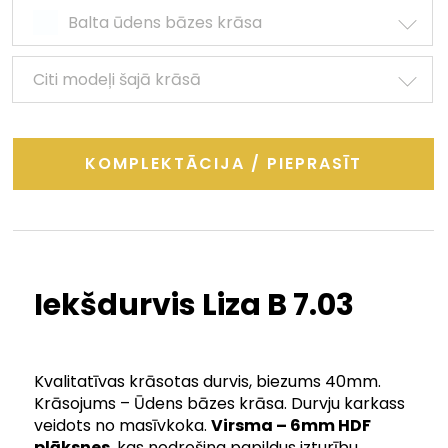
Balta ūdens bāzes krāsa
Citi modeļi šajā krāsā
KOMPLEKTĀCIJA / PIEPRASĪT
Iekšdurvis Liza B 7.03
Kvalitatīvas krāsotas durvis, biezums 40mm.
Krāsojums – Ūdens bāzes krāsa. Durvju karkass
veidots no masīvkoka.
V
irsma – 6mm HDF
plāksnes
, kas nodrošina papildus izturību