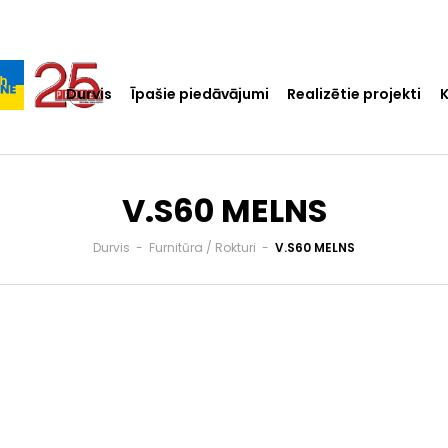
Durvis
Īpašie piedāvājumi
Realizētie projekti
V.S60 MELNS
Durvis
-
Furnitūra / Rokturi
-
V.S60 MELNS