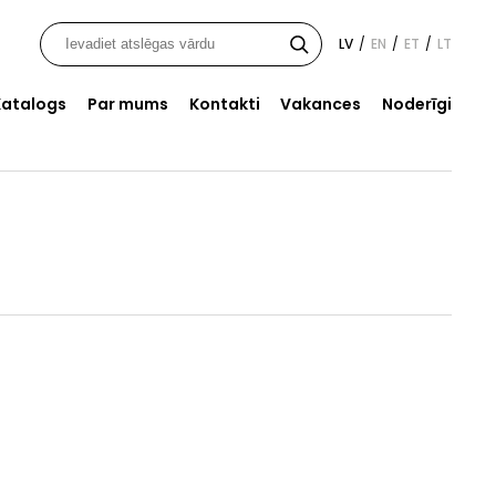
LV
EN
ET
LT
/
/
/
Katalogs
Par mums
Kontakti
Vakances
Noderīgi