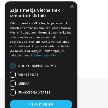
×
Šajā tīmekļa vietnē tiek
izmantoti sīkfaili
Mēs izmantojam sīkfailus, lai personalizētu
saturu, reklāmas un analizētu mūsu trafiku.
Mēs arī kopīgojam informāciju par to, kā jūs
lietojat mūsu vietni ar mūsu reklāmas un
analītikas partneriem, kuri to var apvienot
ar citu informāciju, ko esat viņiem sniedzis
vai ko viņi ir apkopojuši, izmantojot jūsu
pakalpojumus.
Privātuma politika
STRIKTI NEPIECIEŠAMIE
VEIKTSPĒJAS
MĒRĶA
FUNKCIONALITĀTES
PIEKRIST VISIEM