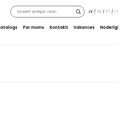
LV
EN
ET
LT
/
/
/
Katalogs
Par mums
Kontakti
Vakances
Noderīgi