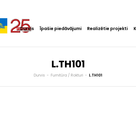
Durvis
Īpašie piedāvājumi
Realizētie projekti
L.TH101
Durvis
-
Furnitūra / Rokturi
-
L.TH101