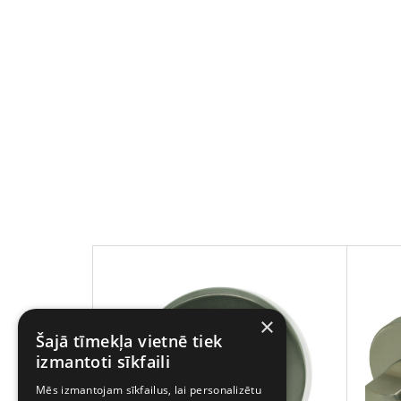
×
Šajā tīmekļa vietnē tiek
izmantoti sīkfaili
Mēs izmantojam sīkfailus, lai personalizētu