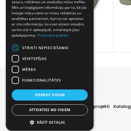
saturu, reklāmas un analizētu mūsu trafiku.
Mēs arī kopīgojam informāciju par to, kā jūs
lietojat mūsu vietni ar mūsu reklāmas un
analītikas partneriem, kuri to var apvienot
ar citu informāciju, ko esat viņiem sniedzis
vai ko viņi ir apkopojuši, izmantojot jūsu
pakalpojumus.
Privātuma politika
PZ
STRIKTI NEPIECIEŠAMIE
VEIKTSPĒJAS
MĒRĶA
FUNKCIONALITĀTES
PIEKRIST VISIEM
Durvis
Īpašie piedāvājumi
Realizētie projekti
Katalog
ATTEIKTIES NO VISIEM
RĀDĪT DETAĻAS