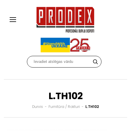
L.TH102
Durvis
-
Furnitūra / Rokturi
-
L.TH102