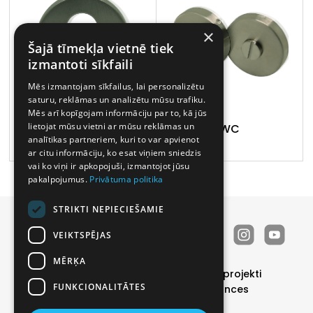
×
Šajā tīmekļa vietnē tiek
izmantoti sīkfaili
Mēs izmantojam sīkfailus, lai personalizētu
saturu, reklāmas un analizētu mūsu trafiku.
Mēs arī kopīgojam informāciju par to, kā jūs
lietojat mūsu vietni ar mūsu reklāmas un
PZ
WC
analītikas partneriem, kuri to var apvienot
ar citu informāciju, ko esat viņiem sniedzis
vai ko viņi ir apkopojuši, izmantojot jūsu
pakalpojumus.
Privātuma politika
STRIKTI NEPIECIEŠAMIE
VEIKTSPĒJAS
MĒRĶA
Durvis
Īpašie piedāvājumi
Realizētie projekti
FUNKCIONALITĀTES
Katalogs
Par mums
Kontakti
Vakances
Noderīgi