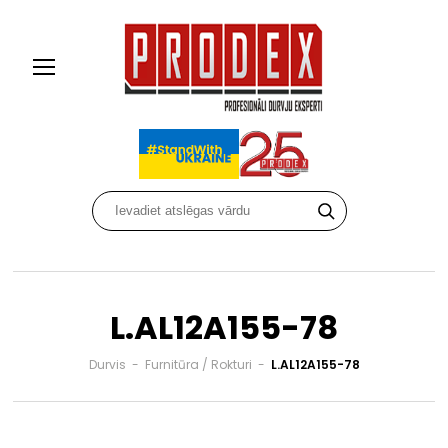
L.AL12A155-78
Durvis
-
Furnitūra / Rokturi
-
L.AL12A155-78