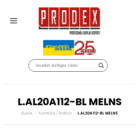
L.AL20A112-BL MELNS
Durvis
-
Furnitūra / Rokturi
-
L.AL20A112-BL MELNS