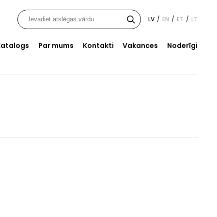
LV
EN
ET
LT
/
/
/
Katalogs
Par mums
Kontakti
Vakances
Noderīgi