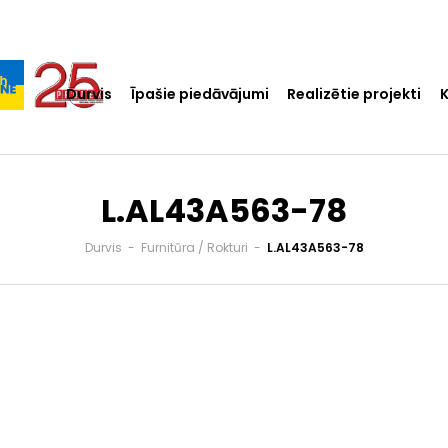
Durvis
Īpašie piedāvājumi
Realizētie projekti
L.AL43A563-78
Durvis
-
Furnitūra / Rokturi
-
L.AL43A563-78