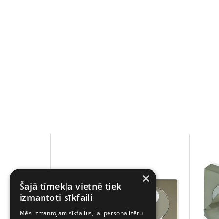
×
Šajā tīmekļa vietnē tiek
izmantoti sīkfaili
Mēs izmantojam sīkfailus, lai personalizētu