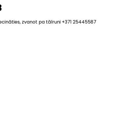
8
ecināties, zvanot pa tālruni +371 25445587