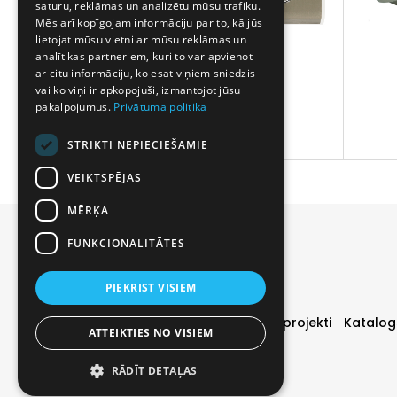
saturu, reklāmas un analizētu mūsu trafiku.
Mēs arī kopīgojam informāciju par to, kā jūs
lietojat mūsu vietni ar mūsu reklāmas un
analītikas partneriem, kuri to var apvienot
ar citu informāciju, ko esat viņiem sniedzis
vai ko viņi ir apkopojuši, izmantojot jūsu
pakalpojumus.
Privātuma politika
PZ
STRIKTI NEPIECIEŠAMIE
VEIKTSPĒJAS
MĒRĶA
FUNKCIONALITĀTES
PIEKRIST VISIEM
Durvis
Īpašie piedāvājumi
Realizētie projekti
Katalog
ATTEIKTIES NO VISIEM
RĀDĪT DETAĻAS