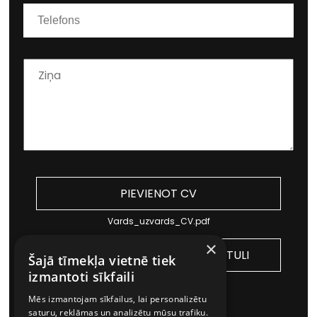
PIEVIENOT CV
Vards_uzvards_CV.pdf
×
PIEVIENOT MOTIVĀCIJAS VĒSTULI
Šajā tīmekļa vietnē tiek
izmantoti sīkfaili
Vards_uzvards_MV.pdf
Mēs izmantojam sīkfailus, lai personalizētu
saturu, reklāmas un analizētu mūsu trafiku.