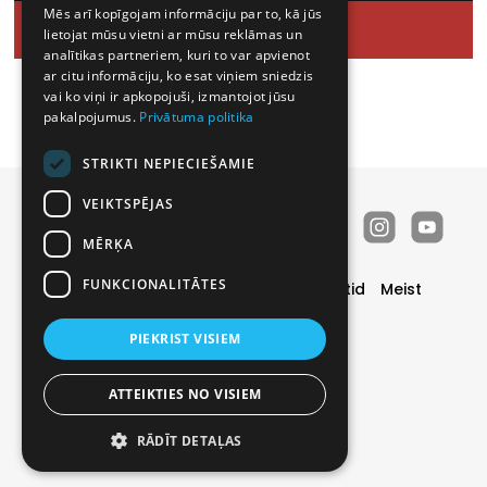
Mēs arī kopīgojam informāciju par to, kā jūs
lietojat mūsu vietni ar mūsu reklāmas un
analītikas partneriem, kuri to var apvienot
ar citu informāciju, ko esat viņiem sniedzis
vai ko viņi ir apkopojuši, izmantojot jūsu
pakalpojumus.
Privātuma politika
STRIKTI NEPIECIEŠAMIE
VEIKTSPĒJAS
MĒRĶA
FUNKCIONALITĀTES
Uksed
Eripakkumised
Valmis projektid
Meist
Kontaktid
Kasulikku
PIEKRIST VISIEM
Privātuma politika
|
Sīkdatņu politika
© 2026 SIA PRODEX. All rights reserved
ATTEIKTIES NO VISIEM
BRIGHT
RĀDĪT DETAĻAS