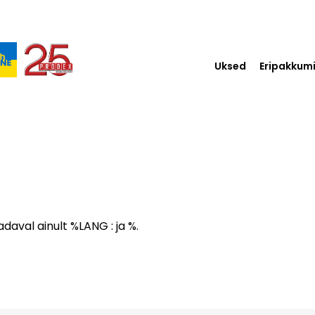
Uksed
Eripakkum
aval ainult %LANG : ja %.