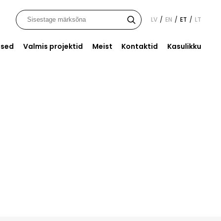
LV
EN
ET
LT
/
/
/
ised
Valmis projektid
Meist
Kontaktid
Kasulikku