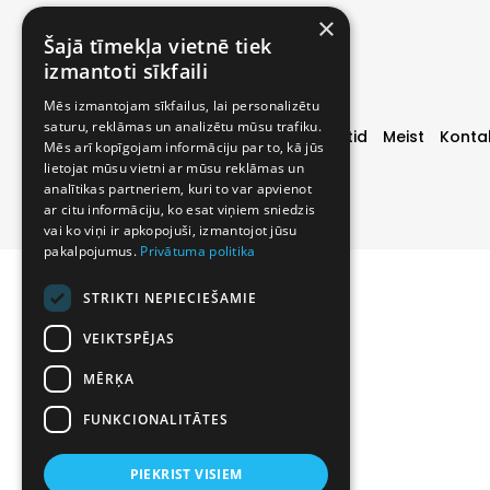
×
Šajā tīmekļa vietnē tiek
izmantoti sīkfaili
Mēs izmantojam sīkfailus, lai personalizētu
saturu, reklāmas un analizētu mūsu trafiku.
Uksed
Eripakkumised
Valmis projektid
Meist
Konta
Mēs arī kopīgojam informāciju par to, kā jūs
lietojat mūsu vietni ar mūsu reklāmas un
analītikas partneriem, kuri to var apvienot
ar citu informāciju, ko esat viņiem sniedzis
vai ko viņi ir apkopojuši, izmantojot jūsu
pakalpojumus.
Privātuma politika
STRIKTI NEPIECIEŠAMIE
VEIKTSPĒJAS
MĒRĶA
FUNKCIONALITĀTES
PIEKRIST VISIEM