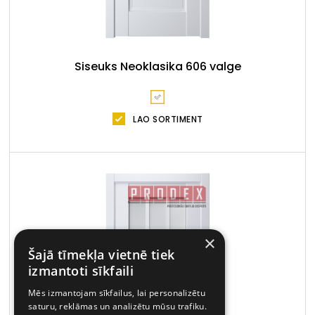
Siseuks Neoklasika 606 valge
LAO SORTIMENT
×
Šajā tīmekļa vietnē tiek
izmantoti sīkfaili
Mēs izmantojam sīkfailus, lai personalizētu
saturu, reklāmas un analizētu mūsu trafiku.