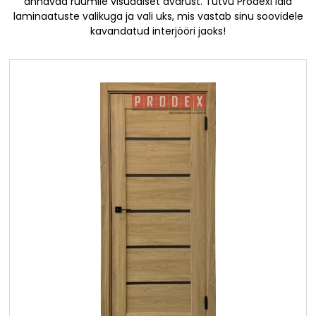
annavad ruumile visuaalset avarust. Tutvu Prodexi laia
laminaatuste valikuga ja vali uks, mis vastab sinu soovidele
kavandatud interjööri jaoks!