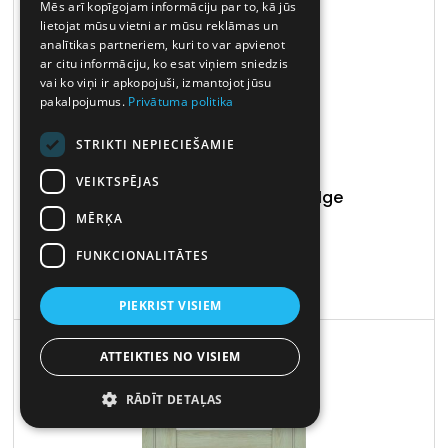
Mēs arī kopīgojam informāciju par to, kā jūs
lietojat mūsu vietni ar mūsu reklāmas un
analītikas partneriem, kuri to var apvienot
ar citu informāciju, ko esat viņiem sniedzis
vai ko viņi ir apkopojuši, izmantojot jūsu
pakalpojumus.
Privātuma politika
STRIKTI NEPIECIEŠAMIE
VEIKTSPĒJAS
Siseuks Neoklasika 603 valge
MĒRĶA
FUNKCIONALITĀTES
LAO SORTIMENT
PIEKRIST VISIEM
ATTEIKTIES NO VISIEM
RĀDĪT DETAĻAS