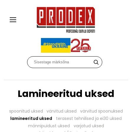
Lamineeritud uksed
spoonitud uksed
värvitud uksed
värvitud spoonuksed
lamineeritud uksed
terasest tehnilised ja ei30 uksed
männipuidust uksed
varjatud uksed