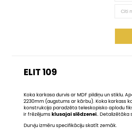
Citi
ELIT 109
Koka karkasa durvis ar MDF pildiņu un stiklu. 
2230mm (augstums ar kārbu). Koka karkass kom
konstrukcija paradzēta teleskopisko aplodu fik
ir frēzējums
klusajai slēdzenei
.. Detalizētāka 
Durvju izmēru specifikāciju skatīt zemāk.