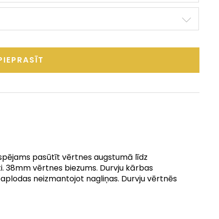
PIEPRASĪT
espējams pasūtīt vērtnes augstumā līdz
i. 38mm vērtnes biezums. Durvju kārbas
t aplodas neizmantojot nagliņas. Durvju vērtnēs