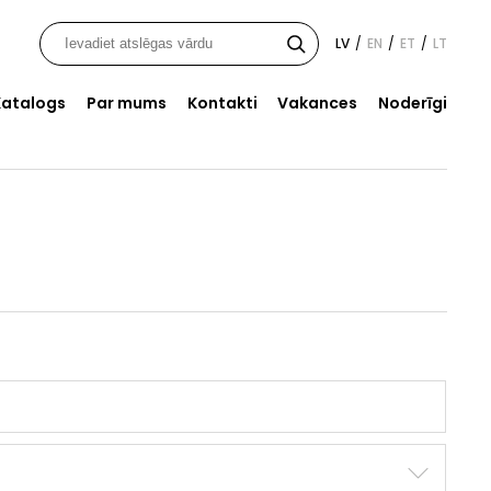
LV
EN
ET
LT
/
/
/
Katalogs
Par mums
Kontakti
Vakances
Noderīgi