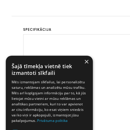
SPECIFIKĀCIJA
×
Šajā tīmekļa vietnē tiek
izmantoti sīkfaili
Mēs izmantojam sīkfailus, lai personalizētu
saturu, reklāmas un analizētu mūsu trafiku.
Mēs arī kopīgojam informāciju par to, kā jūs
lietojat mūsu vietni ar mūsu reklāmas un
analītikas partneriem, kuri to var apvienot
ar citu informāciju, ko esat viņiem sniedzis
vai ko viņi ir apkopojuši, izmantojot jūsu
pakalpojumus.
Privātuma politika