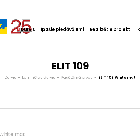
Durvis
Īpašie piedāvājumi
Realizētie projekti
ELIT 109
Durvis
-
Laminētas durvis
-
Pasūtāmā prece
-
ELIT 109 White mat
White mat