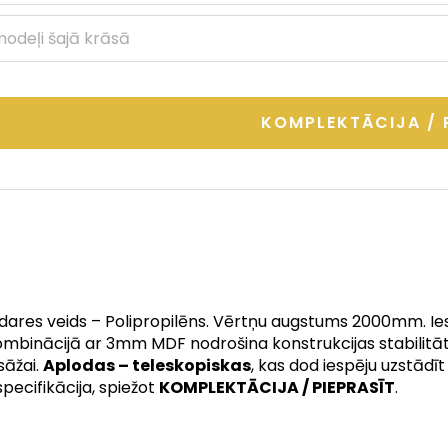
 modeļi šajā krāsā
KOMPLEKTĀCIJA / 
Apdares veids – Polipropilēns. Vērtņu augstums 2000mm. I
binācijā ar 3mm MDF nodrošina konstrukcijas stabilitāt
sāžai.
Aplodas – teleskopiskas
, kas dod iespēju uzstādī
specifikācija, spiežot
KOMPLEKTĀCIJA / PIEPRASĪT
.