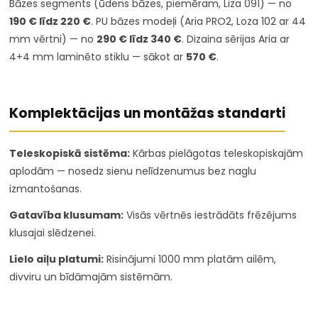
Bāzes segments (ūdens bāzes, piemēram, Liza 091) — no
190 € līdz 220 €
. PU bāzes modeļi (Aria PRO2, Loza 102 ar 44
mm vērtni) — no
290 € līdz 340 €
. Dizaina sērijas Aria ar
4+4 mm laminēto stiklu — sākot ar
570 €
.
Komplektācijas un montāžas standarti
Teleskopiskā sistēma:
Kārbas pielāgotas teleskopiskajām
aplodām — nosedz sienu nelīdzenumus bez naglu
izmantošanas.
Gatavība klusumam:
Visās vērtnēs iestrādāts frēzējums
klusajai slēdzenei.
Lielo aiļu platumi:
Risinājumi 1000 mm platām ailēm,
divviru un bīdāmajām sistēmām.