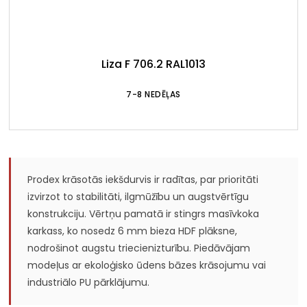
Liza F 706.2 RAL1013
7-8 NEDĒĻAS
Prodex krāsotās iekšdurvis ir radītas, par prioritāti
izvirzot to stabilitāti, ilgmūžību un augstvērtīgu
konstrukciju. Vērtņu pamatā ir stingrs masīvkoka
karkass, ko nosedz 6 mm bieza HDF plāksne,
nodrošinot augstu triecienizturību. Piedāvājam
modeļus ar ekoloģisko ūdens bāzes krāsojumu vai
industriālo PU pārklājumu.