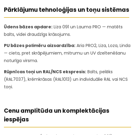
Pārklājumu tehnoloģijas un toņu sistēmas
Ūdens bāzes apdare:
Liza 091 un Lauma PRO — matēts
balts, videi draudzīgs krāsojums.
PU bāzes polimēru aizsardzība:
Aria PRO2, Liza, Loza, Linda
— cieta, pret skrāpējumiem, mitrumu un UV dzeltenēšanu
noturīga virsma.
Rūpnīcas toņi un RAL/NCS ekspresis:
Balts, pelēks
(RAL7037), krēmkrāsas (RAL1013) un individuālie RAL vai NCS
toņi.
Cenu amplitūda un komplektācijas
iespējas