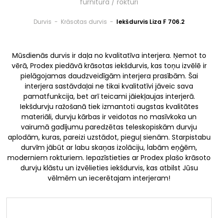
furnitūra / rokturi
Durvis
-
Krāsotas durvis
-
Iekšdurvis Liza F 706.2
Mūsdienās durvis ir daļa no kvalitatīva interjera. Ņemot to
vērā, Prodex piedāvā krāsotas iekšdurvis, kas toņu izvēlē ir
pielāgojamas daudzveidīgām interjera prasībām. Šai
interjera sastāvdaļai ne tikai kvalitatīvi jāveic sava
pamatfunkcija, bet arī teicami jāiekļaujas interjerā.
Iekšdurvju ražošanā tiek izmantoti augstas kvalitātes
materiāli, durvju kārbas ir veidotas no masīvkoka un
vairumā gadījumu paredzētas teleskopiskām durvju
aplodām, kuras, pareizi uzstādot, pieguļ sienām. Starpistabu
durvīm jābūt ar labu skaņas izolāciju, labām eņģēm,
moderniem rokturiem. Iepazīstieties ar Prodex plašo krāsoto
durvju klāstu un izvēlieties iekšdurvis, kas atbilst Jūsu
vēlmēm un iecerētajam interjeram!