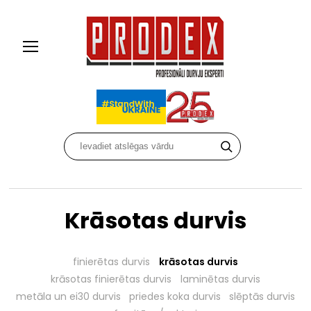
Krāsotas durvis
finierētas durvis
krāsotas durvis
krāsotas finierētas durvis
laminētas durvis
metāla un ei30 durvis
priedes koka durvis
slēptās durvis