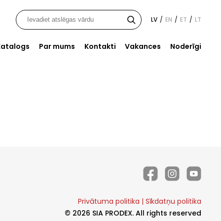
LV
EN
ET
LT
/
/
/
Katalogs
Par mums
Kontakti
Vakances
Noderīgi
Privātuma politika
|
Sīkdatņu politika
© 2026 SIA PRODEX. All rights reserved