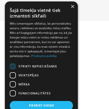
×
Šajā tīmekļa vietnē tiek
izmantoti sīkfaili
Mēs izmantojam sīkfailus, lai personalizētu
saturu, reklāmas un analizētu mūsu trafiku.
Mēs arī kopīgojam informāciju par to, kā jūs
lietojat mūsu vietni ar mūsu reklāmas un
analītikas partneriem, kuri to var apvienot
ar citu informāciju, ko esat viņiem sniedzis
vai ko viņi ir apkopojuši, izmantojot jūsu
pakalpojumus.
Privātuma politika
STRIKTI NEPIECIEŠAMIE
VEIKTSPĒJAS
MĒRĶA
FUNKCIONALITĀTES
PIEKRIST VISIEM