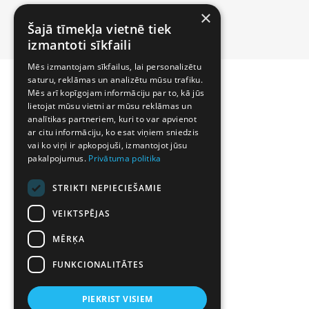
×
Šajā tīmekļa vietnē tiek
izmantoti sīkfaili
Mēs izmantojam sīkfailus, lai personalizētu
saturu, reklāmas un analizētu mūsu trafiku.
Mēs arī kopīgojam informāciju par to, kā jūs
lietojat mūsu vietni ar mūsu reklāmas un
analītikas partneriem, kuri to var apvienot
ar citu informāciju, ko esat viņiem sniedzis
vai ko viņi ir apkopojuši, izmantojot jūsu
pakalpojumus.
Privātuma politika
STRIKTI NEPIECIEŠAMIE
VEIKTSPĒJAS
MĒRĶA
FUNKCIONALITĀTES
PIEKRIST VISIEM