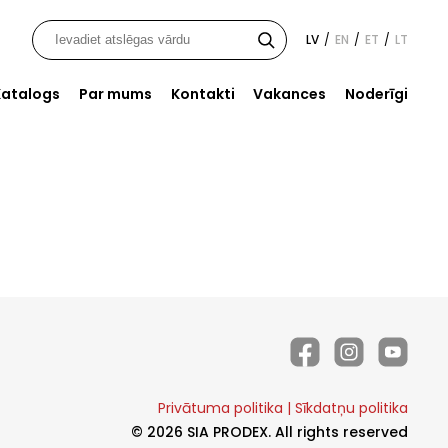
LV
EN
ET
LT
/
/
/
Katalogs
Par mums
Kontakti
Vakances
Noderīgi
Privātuma politika
|
Sīkdatņu politika
© 2026 SIA PRODEX. All rights reserved