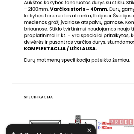
Aukštos kokybės faneruotos durys su stiklu. Stik
– 2100mm.
Varčios storis – 40mm
. Durų gamy
kokybės faneruotės atranka, Italijos ir Švedijos
medienos grožį įvairiose atspalvių gamose. Kon
briaunose. Stiklo tvirtinimui naudojamos naujo ti
praplatinimai ir kt. – yra specialiai pritaikytas,
dvivėrės ir pusantros varčios durys, stumdomos
KOMPLEKTACIJA / UŽKLAUSA.
Durų matmenų specifikacija pateikta žemiau.
SPECIFIKACIJA
×