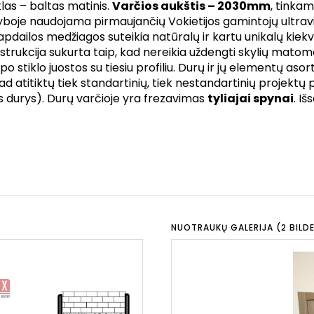
las – baltas matinis.
Varčios aukštis – 2030mm
, tinka
boje naudojama pirmaujančių Vokietijos gamintojų ultravio
 apdailos medžiagos suteikia natūralų ir kartu unikalų kie
strukcija sukurta taip, kad nereikia uždengti skylių mato
po stiklo juostos su tiesiu profiliu. Durų ir jų elementų as
 kad atitiktų tiek standartinių, tiek nestandartinių projektų
 durys). Durų varčioje yra frezavimas
tyliajai spynai
. I
NUOTRAUKŲ GALERIJA (2 BILDE