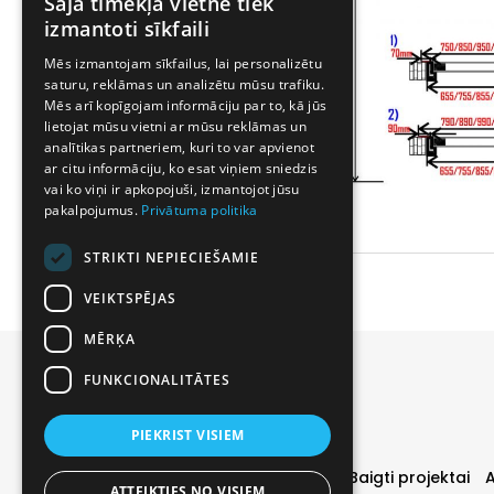
Šajā tīmekļa vietnē tiek
izmantoti sīkfaili
Mēs izmantojam sīkfailus, lai personalizētu
saturu, reklāmas un analizētu mūsu trafiku.
Mēs arī kopīgojam informāciju par to, kā jūs
lietojat mūsu vietni ar mūsu reklāmas un
analītikas partneriem, kuri to var apvienot
ar citu informāciju, ko esat viņiem sniedzis
vai ko viņi ir apkopojuši, izmantojot jūsu
pakalpojumus.
Privātuma politika
STRIKTI NEPIECIEŠAMIE
VEIKTSPĒJAS
MĒRĶA
FUNKCIONALITĀTES
PIEKRIST VISIEM
Vidaus durys
Specialūs pasiūlymai
Baigti projektai
ATTEIKTIES NO VISIEM