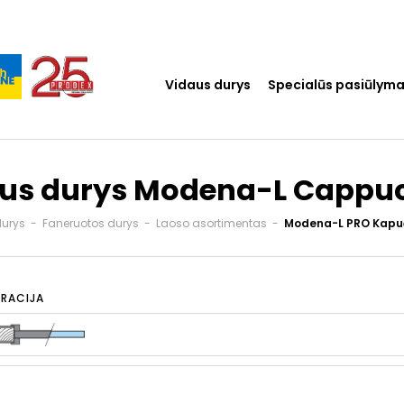
Vidaus durys
Specialūs pasiūlyma
us durys Modena-L Cappu
durys
-
Faneruotos durys
-
Laoso asortimentas
-
Modena-L PRO Kapu
RACIJA