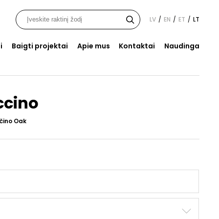
LV
EN
ET
LT
/
/
/
i
Baigti projektai
Apie mus
Kontaktai
Naudinga
ccino
čino Oak