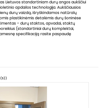
mas Lietuvos standartiniam durų angos aukščiui
letinio apdailos technologija. Aukščiausios
kvienų durų vaizdą, išryškindamos natūralų
momis plastikinėmis detalėmis durų šoninėse
ortimentas – durų staktos, apvadai, staktų
 poreikius (standartiniai durų komplektai,
šsamesnę specifikaciją rasite paspaudę
(S))