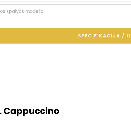
šios spalvos modeliai
SPECIFIKACIJA / 
L Cappuccino