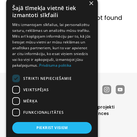
×
Šajā tīmekļa vietnē tiek
izmantoti sīkfaili
Lapa nav atrasta / Page not found
Mēs izmantojam sīkfailus, lai personalizētu
saturu, reklāmas un analizētu mūsu trafiku.
← Uz sākumu / Home
Mēs arī kopīgojam informāciju par to, kā jūs
lietojat mūsu vietni ar mūsu reklāmas un
analītikas partneriem, kuri to var apvienot
ar citu informāciju, ko esat viņiem sniedzis
vai ko viņi ir apkopojuši, izmantojot jūsu
pakalpojumus.
Privātuma politika
STRIKTI NEPIECIEŠAMIE
VEIKTSPĒJAS
MĒRĶA
Durvis
Īpašie piedāvājumi
Realizētie projekti
FUNKCIONALITĀTES
Katalogs
Par mums
Kontakti
Vakances
Noderīgi
PIEKRIST VISIEM
Privātuma politika
|
Sīkdatņu politika