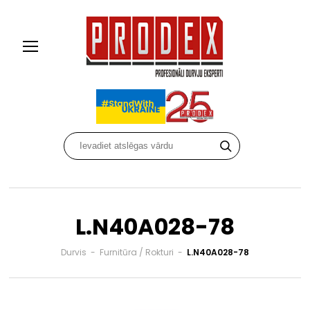
L.N40A028-78
Durvis
-
Furnitūra / Rokturi
-
L.N40A028-78