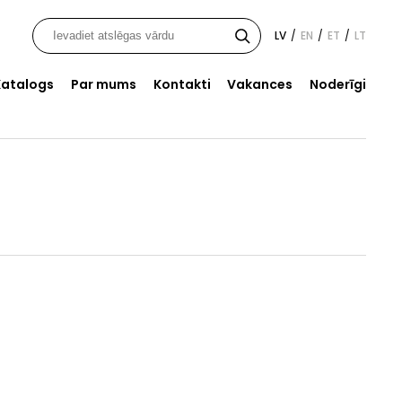
LV
EN
ET
LT
/
/
/
Katalogs
Par mums
Kontakti
Vakances
Noderīgi