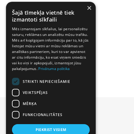
×
Šajā tīmekļa vietnē tiek
izmantoti sīkfaili
Mēs izmantojam sīkfailus, lai personalizētu
saturu, reklāmas un analizētu mūsu trafiku.
Mēs arī kopīgojam informāciju par to, kā jūs
lietojat mūsu vietni ar mūsu reklāmas un
analītikas partneriem, kuri to var apvienot
ar citu informāciju, ko esat viņiem sniedzis
vai ko viņi ir apkopojuši, izmantojot jūsu
pakalpojumus.
Privātuma politika
STRIKTI NEPIECIEŠAMIE
VEIKTSPĒJAS
MĒRĶA
FUNKCIONALITĀTES
PIEKRIST VISIEM