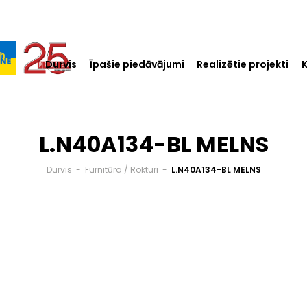
Durvis
Īpašie piedāvājumi
Realizētie projekti
L.N40A134-BL MELNS
Durvis
-
Furnitūra / Rokturi
-
L.N40A134-BL MELNS