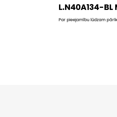
L.N40A134-BL
Par pieejamību lūdzam pārli